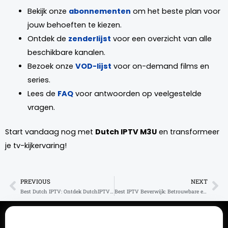
Bekijk onze
abonnementen
om het beste plan voor
jouw behoeften te kiezen.
Ontdek de
zenderlijst
voor een overzicht van alle
beschikbare kanalen.
Bezoek onze
VOD-lijst
voor on-demand films en
series.
Lees de
FAQ
voor antwoorden op veelgestelde
vragen.
Start vandaag nog met
Dutch IPTV M3U
en transformeer
je tv-kijkervaring!
PREVIOUS
NEXT
Prev
Ne
Best Dutch IPTV: Ontdek DutchIPTV4K voor 4K Streaming
Best IPTV Beverwijk: Betrouwbare en Kwalitatieve IPTV 2025