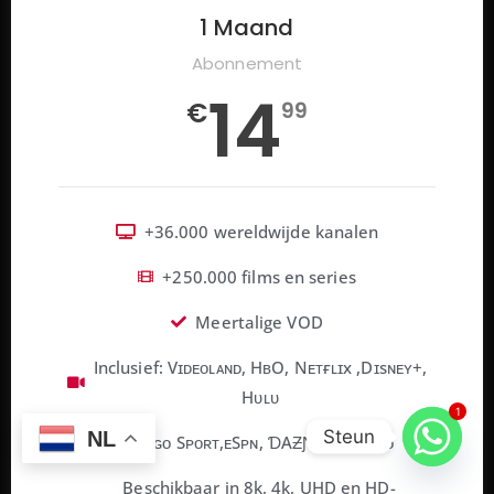
1 Maand
Abonnement
14
€
99
+36.000 wereldwijde kanalen
+250.000 films en series
Meertalige VOD
Inclusief: Vɪᴅᴇᴏʟᴀɴᴅ, HʙO, Nᴇᴛғʟɪx ,Dɪsɴᴇʏ+,
Hᴜʟᴜ
1
Steun
NL
Zɪɢɢᴏ Sᴘᴏʀᴛ,ᴇSᴘɴ, ƊAƵƝ, F1+Mᴏᴛᴏ
Beschikbaar in 8k, 4k, UHD en HD-