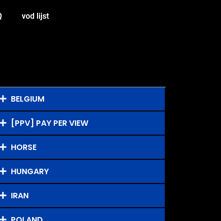
Q
vod lijst
BELGIUM
[PPV] PAY PER VIEW
HORSE
HUNGARY
IRAN
POLAND