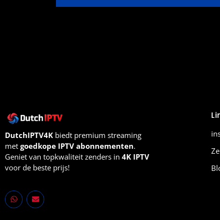
Li
in
DutchIPTV4K
biedt premium streaming
met
goedkope IPTV abonnementen
.
Ze
Geniet van topkwaliteit zenders in
4K IPTV
voor de beste prijs!
Bl
W
E
h
n
a
v
t
e