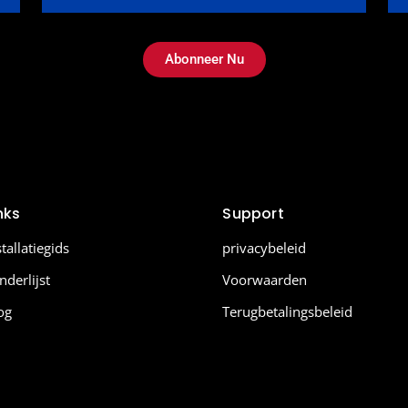
Abonneer Nu
nks
Support
stallatiegids
privacybeleid
nderlijst
Voorwaarden
og
Terugbetalingsbeleid