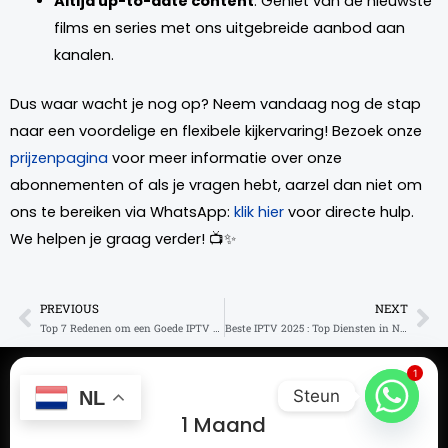
Altijd up-to-date content
: Geniet van de nieuwste
films en series met ons uitgebreide aanbod aan
kanalen.
Dus waar wacht je nog op? Neem vandaag nog de stap
naar een voordelige en flexibele kijkervaring! Bezoek onze
prijzenpagina
voor meer informatie over onze
abonnementen of als je vragen hebt, aarzel dan niet om
ons te bereiken via WhatsApp:
klik hier
voor directe hulp.
We helpen je graag verder! 📺✨
PREVIOUS
NEXT
Prev
Ne
Top 7 Redenen om een Goede IPTV Aanbieder te Kiezen
Beste IPTV 2025 : Top Diensten in Nederland
1
Steun
NL
1 Maand