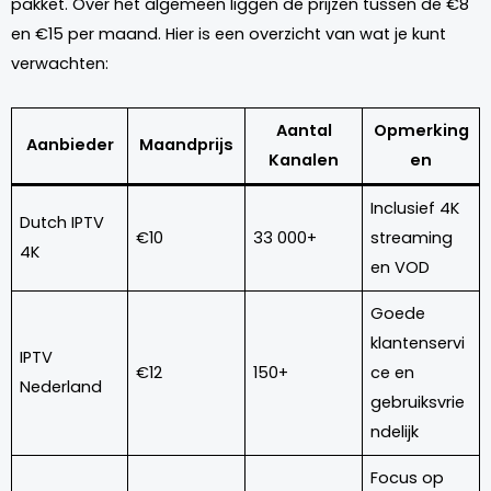
pakket. Over het algemeen liggen de prijzen tussen de €8
en €15 per maand. Hier is een overzicht van wat je kunt
verwachten:
Aantal
Opmerking
Aanbieder
Maandprijs
Kanalen
en
Inclusief 4K
Dutch IPTV
€10
33 000+
streaming
4K
en VOD
Goede
klantenservi
IPTV
€12
150+
ce en
Nederland
gebruiksvrie
ndelijk
Focus op