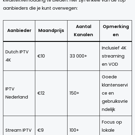
kwaliteitverhouding te bieden. Hier zijn enkele van de top
aanbieders die je kunt overwegen:
Aantal
Opmerking
Aanbieder
Maandprijs
Kanalen
en
Inclusief 4K
Dutch IPTV
€10
33 000+
streaming
4K
en VOD
Goede
klantenservi
IPTV
€12
150+
ce en
Nederland
gebruiksvrie
ndelijk
Focus op
Stream IPTV
€9
100+
lokale