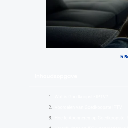
5 B
inhoudsopgave
Wat is Goedkoopste IPTV?
Voordelen van Goedkoopste IPTV
Hoe te Abonneren op Goedkoopste 