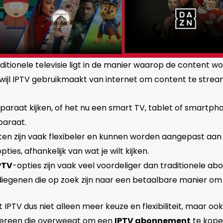
ditionele televisie ligt in de manier waarop de content word
terwijl IPTV gebruikmaakt van internet om content te strea
pparaat kijken, of het nu een smart TV, tablet of smartph
paraat.
n zijn vaak flexibeler en kunnen worden aangepast aan j
es, afhankelijk van wat je wilt kijken.
PTV
-opties zijn vaak veel voordeliger dan traditionele a
iegenen die op zoek zijn naar een betaalbare manier om te
dt IPTV dus niet alleen meer keuze en flexibiliteit, maar oo
edereen die overweegt om een
IPTV abonnement
te kope