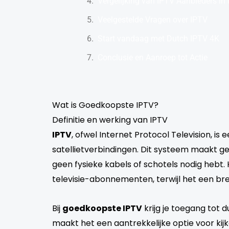
Vergelijking van IPTV Aanbieders in
Veelgestelde Vragen over IPTV
Start vandaag met Dutch IPTV 4K
Conclusie en Aanroep tot Actie
Wat is Goedkoopste IPTV?
Definitie en werking van IPTV
IPTV
, ofwel Internet Protocol Television, is
satellietverbindingen. Dit systeem maakt g
geen fysieke kabels of schotels nodig hebt.
televisie-abonnementen, terwijl het een br
Bij
goedkoopste IPTV
krijg je toegang tot d
maakt het een aantrekkelijke optie voor kij