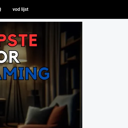
Q
vod lijst