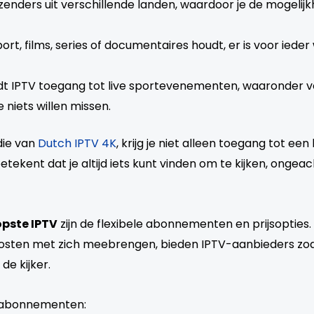
 zenders uit verschillende landen, waardoor je de mogeli
sport, films, series of documentaires houdt, er is voor iede
edt IPTV toegang tot live sportevenementen, waaronder vo
 niets willen missen.
die van
Dutch IPTV 4K
, krijg je niet alleen toegang tot e
ekent dat je altijd iets kunt vinden om te kijken, ongeach
pste IPTV
zijn de flexibele abonnementen en prijsopties. I
kosten met zich meebrengen, bieden IPTV-aanbieders zoa
de kijker.
e abonnementen: