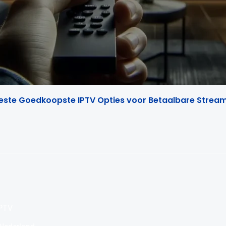
este Goedkoopste IPTV Opties voor Betaalbare Strea
IPTV