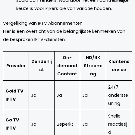
scala aan zenders, waardoor het een aantrekkelijke
keuze is voor kijkers die van variatie houden.
Vergelijking van IPTV Abonnementen
Hier is een overzicht van de belangrijkste kenmerken van
de besproken IPTV-diensten:
On-
HD/4K
Zenderlij
Klantens
Provider
demand
Streami
st
ervice
Content
ng
24/7
Gold TV
Ja
Ja
Ja
onderste
IPTV
uning
Snelle
Go TV
Ja
Beperkt
Ja
reactietij
IPTV
d