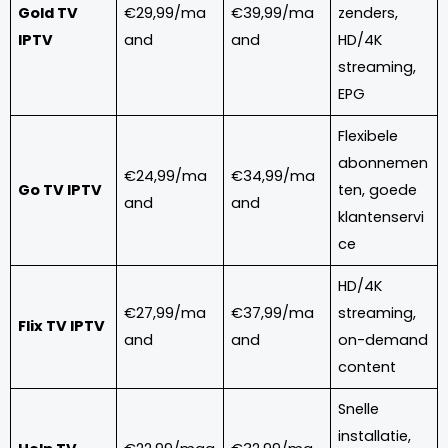
Gold TV
€29,99/ma
€39,99/ma
zenders,
IPTV
and
and
HD/4K
streaming,
EPG
Flexibele
abonnemen
€24,99/ma
€34,99/ma
Go TV IPTV
ten, goede
and
and
klantenservi
ce
HD/4K
€27,99/ma
€37,99/ma
streaming,
Flix TV IPTV
and
and
on-demand
content
Snelle
installatie,