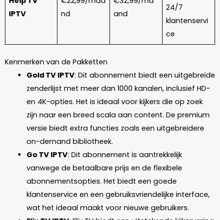
Help TV
€22,99/maa
€32,99/ma
24/7
IPTV
nd
and
klantenservi
ce
Kenmerken van de Pakketten
Gold TV IPTV
: Dit abonnement biedt een uitgebreide
zenderlijst met meer dan 1000 kanalen, inclusief HD-
en 4K-opties. Het is ideaal voor kijkers die op zoek
zijn naar een breed scala aan content. De premium
versie biedt extra functies zoals een uitgebreidere
on-demand bibliotheek.
Go TV IPTV
: Dit abonnement is aantrekkelijk
vanwege de betaalbare prijs en de flexibele
abonnementsopties. Het biedt een goede
klantenservice en een gebruiksvriendelijke interface,
wat het ideaal maakt voor nieuwe gebruikers.