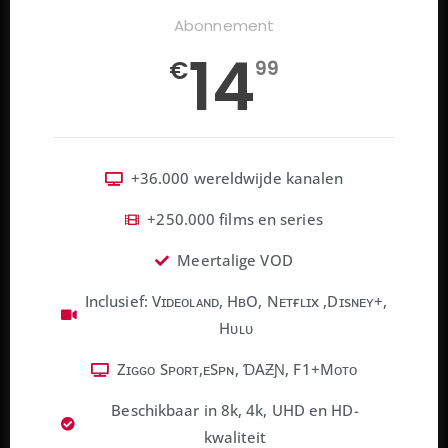
Abonnement
14
€
99
+36.000 wereldwijde kanalen
+250.000 films en series
Meertalige VOD
Inclusief: Vɪᴅᴇᴏʟᴀɴᴅ, HʙO, Nᴇᴛғʟɪx ,Dɪsɴᴇʏ+,
Hᴜʟᴜ
Zɪɢɢᴏ Sᴘᴏʀᴛ,ᴇSᴘɴ, ƊAƵƝ, F1+Mᴏᴛᴏ
Beschikbaar in 8k, 4k, UHD en HD-
kwaliteit