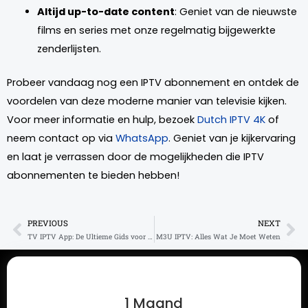
Altijd up-to-date content
: Geniet van de nieuwste
films en series met onze regelmatig bijgewerkte
zenderlijsten.
Probeer vandaag nog een IPTV abonnement en ontdek de
voordelen van deze moderne manier van televisie kijken.
Voor meer informatie en hulp, bezoek
Dutch IPTV 4K
of
neem contact op via
WhatsApp
. Geniet van je kijkervaring
en laat je verrassen door de mogelijkheden die IPTV
abonnementen te bieden hebben!
PREVIOUS
NEXT
Prev
Ne
TV IPTV App: De Ultieme Gids voor Installatie en Gebruik
M3U IPTV: Alles Wat Je Moet Weten
1 Maand