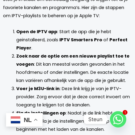
favoriete kanalen en programma’s. Hier zijn de stappen
om IPTV-playlists te beheren op je Apple TV:
Open de IPTV app
: Start de app die je hebt
geïnstalleerd, zoals
IPTV Smarters Pro
of
Perfect
Player
.
Zoek naar de optie om een nieuwe playlist toe te
voegen
: Dit kan meestal worden gevonden in het
hoofdmenu of onder instellingen. De exacte locatie
kan variëren afhankelijk van de app die je gebruikt.
Voer je M3U-link in
: Deze link krijg je van je IPTV-
provider. Zorg ervoor dat je deze correct invoert om
toegang te krijgen tot de kanalen.
Sla de instellingen op
: Nadat je de link hebt
1
Steun
NL
ingevoerd, sla je de instellingen op. De app zal nu
beginnen met het laden van de kanalen.