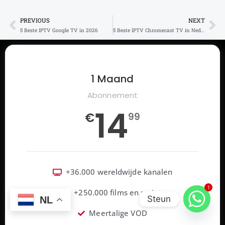
PREVIOUS
NEXT
Prev
Ne
5 Beste IPTV Google TV in 2026
5 Beste IPTV Chromecast TV in Nederland
1 Maand
Abonnement
14
€
99
+36.000 wereldwijde kanalen
1
+250.000 films en series
Steun
NL
Meertalige VOD