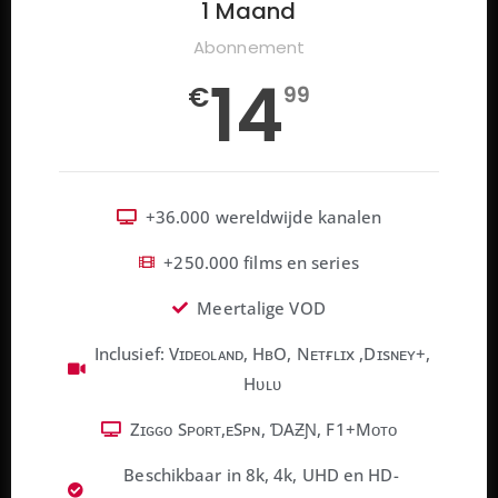
1 Maand
Abonnement
14
€
99
+36.000 wereldwijde kanalen
+250.000 films en series
Meertalige VOD
Inclusief: Vɪᴅᴇᴏʟᴀɴᴅ, HʙO, Nᴇᴛғʟɪx ,Dɪsɴᴇʏ+,
Hᴜʟᴜ
Zɪɢɢᴏ Sᴘᴏʀᴛ,ᴇSᴘɴ, ƊAƵƝ, F1+Mᴏᴛᴏ
Beschikbaar in 8k, 4k, UHD en HD-