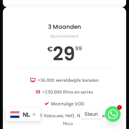
3 Maanden
Abonnement
29
€
99
+36.000 wereldwijde kanalen
+250.000 films en series
Meertalige VOD
1
Steun
NL
Inclusief: Vɪᴅᴇᴏʟᴀɴᴅ, HʙO, Nᴇᴛғʟɪx ,Dɪsɴᴇʏ+,
Hᴜʟᴜ