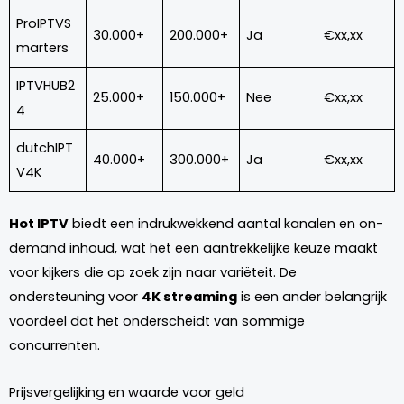
ProIPTVS
30.000+
200.000+
Ja
€xx,xx
marters
IPTVHUB2
25.000+
150.000+
Nee
€xx,xx
4
dutchIPT
40.000+
300.000+
Ja
€xx,xx
V4K
Hot IPTV
biedt een indrukwekkend aantal kanalen en on-
demand inhoud, wat het een aantrekkelijke keuze maakt
voor kijkers die op zoek zijn naar variëteit. De
ondersteuning voor
4K streaming
is een ander belangrijk
voordeel dat het onderscheidt van sommige
concurrenten.
Prijsvergelijking en waarde voor geld