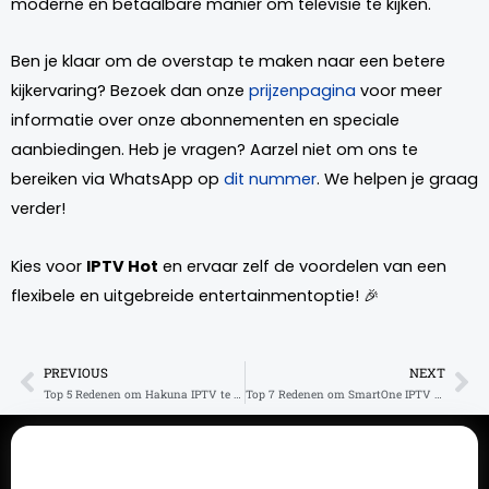
moderne en betaalbare manier om televisie te kijken.
Ben je klaar om de overstap te maken naar een betere
kijkervaring? Bezoek dan onze
prijzenpagina
voor meer
informatie over onze abonnementen en speciale
aanbiedingen. Heb je vragen? Aarzel niet om ons te
bereiken via WhatsApp op
dit nummer
. We helpen je graag
verder!
Kies voor
IPTV Hot
en ervaar zelf de voordelen van een
flexibele en uitgebreide entertainmentoptie! 🎉
PREVIOUS
NEXT
Prev
Ne
Top 5 Redenen om Hakuna IPTV te Kiezen voor Streaming
Top 7 Redenen om SmartOne IPTV te Kiezen voor Streaming