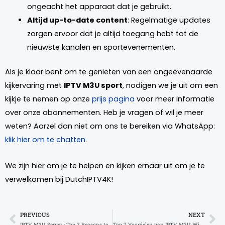
ongeacht het apparaat dat je gebruikt.
Altijd up-to-date content
: Regelmatige updates
zorgen ervoor dat je altijd toegang hebt tot de
nieuwste kanalen en sportevenementen.
Als je klaar bent om te genieten van een ongeëvenaarde
kijkervaring met
IPTV M3U sport
, nodigen we je uit om een
kijkje te nemen op onze
prijs pagina
voor meer informatie
over onze abonnementen. Heb je vragen of wil je meer
weten? Aarzel dan niet om ons te bereiken via WhatsApp:
klik hier om te chatten
.
We zijn hier om je te helpen en kijken ernaar uit om je te
verwelkomen bij DutchIPTV4K!
PREVIOUS
NEXT
Prev
Ne
IPTV M3U Server : Top 7 Reasons to Choose an M3U server
Top 7 Voordelen van IPTV M3U Windows voor Streaming